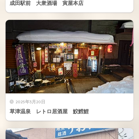
成田駅前 大衆酒場 寅屋本店
2025年3月20日
草津温泉 レトロ居酒屋 鮫鱈鯉