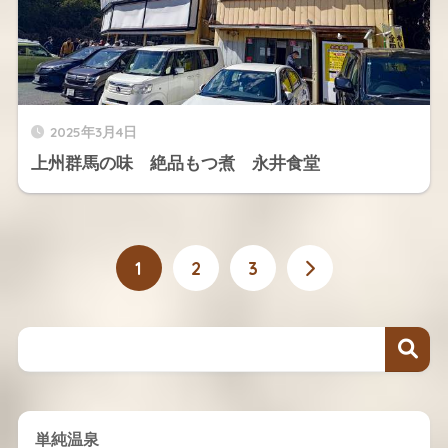
2025年3月4日
上州群馬の味 絶品もつ煮 永井食堂
1
2
3
単純温泉